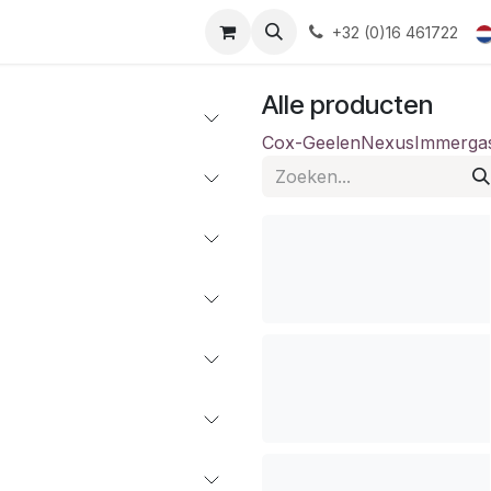
+32 (0)16 461722
Alle producten
Cox-Geelen
Nexus
Immerga