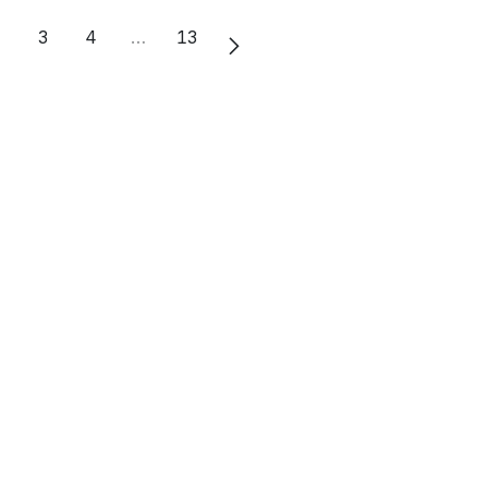
2
3
4
…
13