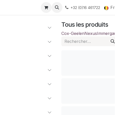
Fr
+32 (0)16 461722
Tous les produits
Cox-Geelen​
Nexus
Immerga