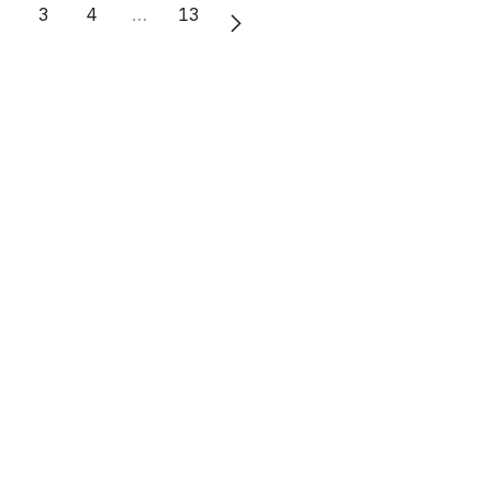
2
3
4
…
13