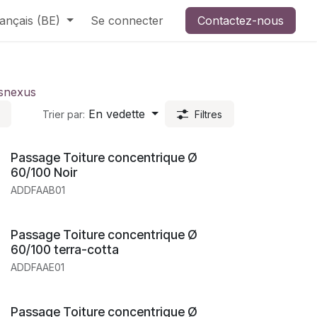
ançais (BE)
Se connecter
Contactez-nous
s
nexus
En vedette
Trier par:
Filtres
Passage Toiture concentrique Ø
60/100 Noir
ADDFAAB01
Passage Toiture concentrique Ø
60/100 terra-cotta
ADDFAAE01
Passage Toiture concentrique Ø