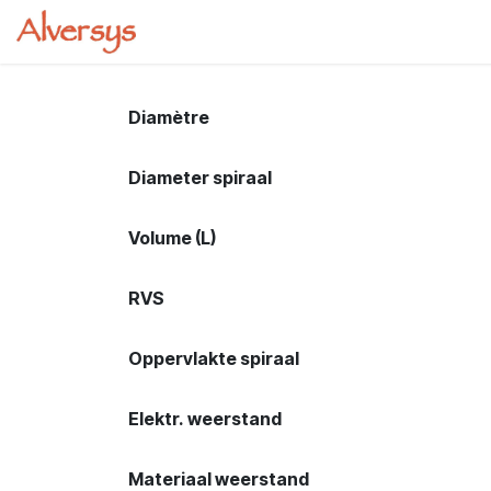
Se rendre au contenu
Page d'accueil
Boutique
Cours
Diamètre
Diameter spiraal
Volume (L)
RVS
Oppervlakte spiraal
Elektr. weerstand
Materiaal weerstand