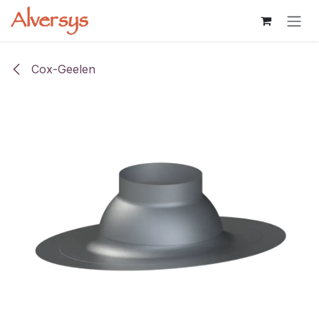
Overslaan naar inhoud
Cox-Geelen