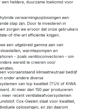
r een heldere, duurzame toekomst voor
 hybride verwarmingsoplossingen een
ende stap zijn. Door te investeren in
men zorgen we ervoor dat onze gebruikers
tate-of-the-art efficiëntie krijgen.
we een uitgebreid gamma aan van
stoestellen, warmtepompen en
ehoren - zoals ventiloconvectoren - om
ndere wereld te creeren voor
eraties.
 een vooraanstaand klimaatneutraal bedrijf
an onder andere diverse
systemen van top kwaliteit (TÜV of KIWA
isen). Al meer dan 150 jaar produceren
 meer recent ventilatieafvoersystemen
unststof. Cox-Geelen staat voor kwaliteit,
dividuele oplossingen, en zijn daarom