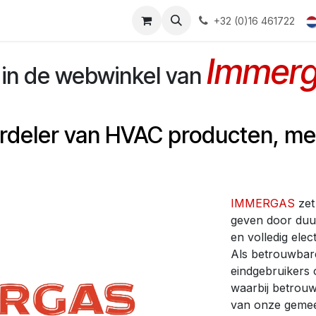
+32 (0)16 461722
Immerg
 in de webwinkel van
erdeler van HVAC producten, me
IMMERGAS
zet
geven door duur
en volledig ele
Als betrouwbare
eindgebruikers
waarbij betrou
van onze gemee