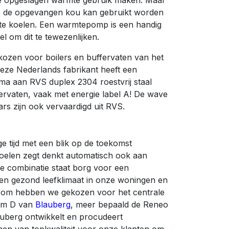
e opgeslagen warmte gebruik maken. Maar
 de opgevangen kou kan gebruikt worden
te koelen. Een warmtepomp is een handig
el om dit te tewezenlijken.
ozen voor boilers en buffervaten van het
Deze Nederlands fabrikant heeft een
ma aan RVS duplex 2304 roestvrij staal
fervaten, vaak met energie label A! De wave
rs zijn ook vervaardigd uit RVS.
ge tijd met een blik op de toekomst
oelen zegt denkt automatisch ook aan
ze combinatie staat borg voor een
en gezond leefklimaat in onze woningen en
rom hebben we gekozen voor het centrale
eem D van
Blauberg
, meer bepaald de Reneo
lauberg ontwikkelt en procudeert