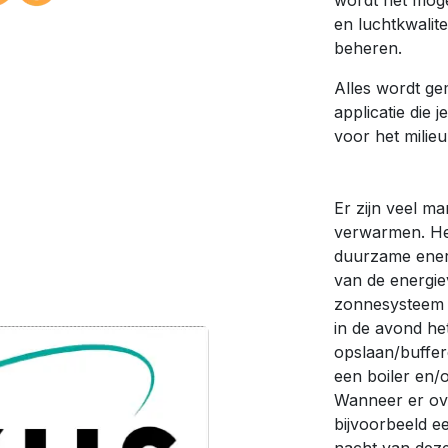
wordt het moge
en luchtkwalit
beheren.
Alles wordt ge
applicatie die 
voor het milie
Er zijn veel m
verwarmen. Het
duurzame energi
van de energie
zonnesysteem v
in de avond het
opslaan/buffe
een boiler en/o
Wanneer er ov
bijvoorbeeld e