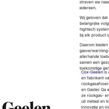
streven we naa
iedereen.
Wij geloven dat
belangrijke volg
hightech syste
bij elk product s
Daarom bieden 
gasverwarming-
allerhande toeb
samen een gezo
toekomstige gen
Cox-Geelen
is
en fabrikant v
rookgasafvoer
en Gastec Qa e
ze rookgas- en
uit metaal en k
innovatie en in