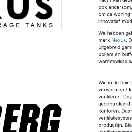
nacht van dez
ook andersom,
om de woning 
innovatief midd
We hebben gek
merk
Nexus
. 
uitgebreid gam
boilers en buf
warmtewisselaa
Wie in de huidi
verwarmen / k
ventileren. De
gecontroleerd 
kantoren. Daa
ventilatiesyst
productlijn. B