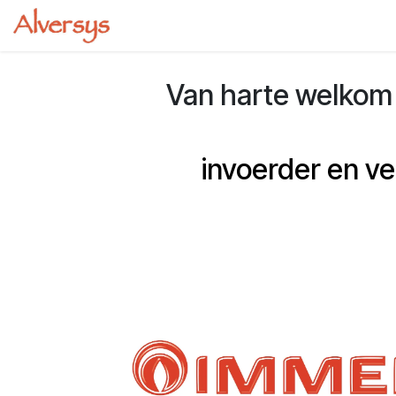
Overslaan naar inhoud
Startpagina
Webshop
Cursussen
Van harte welkom
invoerder en v