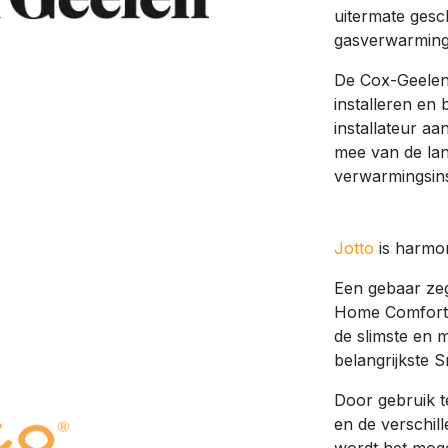
uitermate gesc
gasverwarming
De Cox-Geelen
installeren en
installateur aa
mee van de la
verwarmingsins
Jotto
is harmo
Een gebaar zeg
Home Comfort-f
de slimste en 
belangrijkste 
Door gebruik t
en de verschil