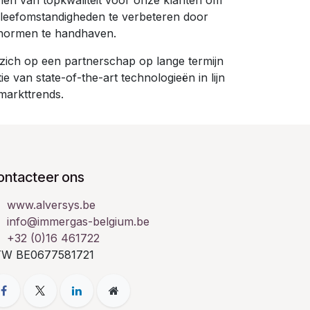
emen van topkwaliteit voor onze klanten om
leefomstandigheden te verbeteren door
enormen te handhaven.
 zich op een partnerschap op lange termijn
ie van state-of-the-art technologieën in lijn
 markttrends.
ontacteer ons
www.alversys.be
info@immergas-belgium.be
+32 (0)16 461722
TW BE0677581721