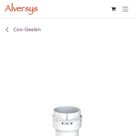
Overslaan naar inhoud
Cox-Geelen