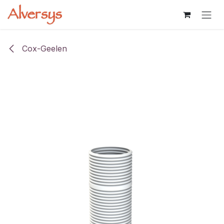
Overslaan naar inhoud
Cox-Geelen