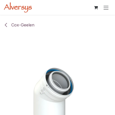
Overslaan naar inhoud
Cox-Geelen