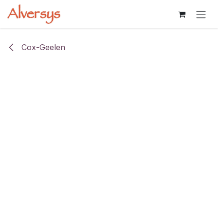
Overslaan naar inhoud
Cox-Geelen