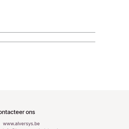
ontacteer ons
www.alversys.be