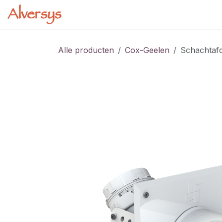
Overslaan naar inhoud
Startpagina
Webshop
Cursussen
Alle producten
Cox-Geelen
Schachtafd