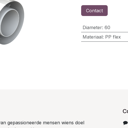
Contact
Diameter
:
60
Materiaal
:
PP flex
C
van gepassioneerde mensen wiens doel