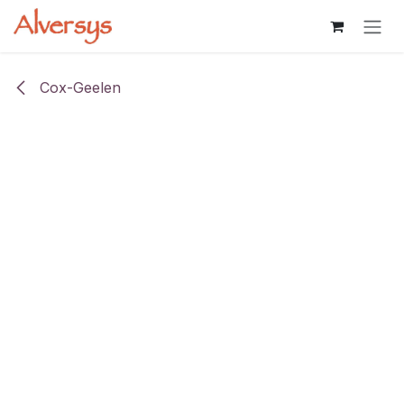
Overslaan naar inhoud
Cox-Geelen