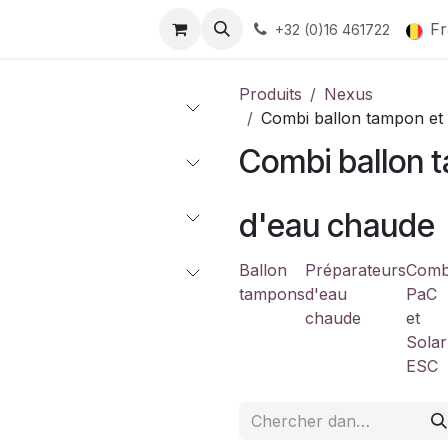
Fr
+32 (0)16 461722
Produits
Nexus
Combi ballon tampon et
Combi ballon 
d'eau chaude
Ballon
Préparateurs
Comb
tampons
d'eau
PaC
chaude
et
Solar
ESC