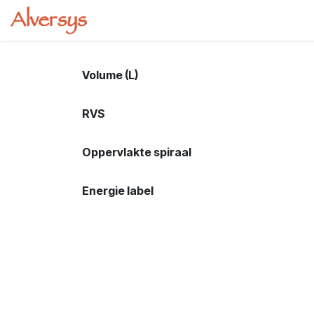
Se rendre au contenu
Page d'accueil
Boutique
Cours
Volume (L)
RVS
Oppervlakte spiraal
Energie label