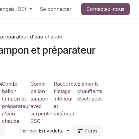
ançais (BE)
Se connecter
Contactez-nous
 préparateur d'eau chaude
tampon et préparateur
i
Combi
Combi
Raccords:
Éléments
ballon
ballon
filetage
chauffants
tampon et
tampon
intérieur
électriques
préparateur
avec
et
d'eau
serpentin
extérieur
chaude
ESC
En vedette
Trier par:
Filtres