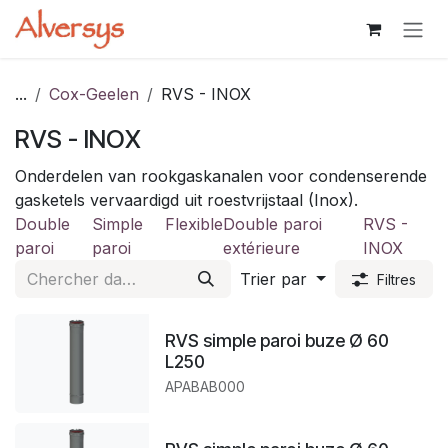
Se rendre au contenu
...
Cox-Geelen​
RVS - INOX
RVS - INOX
Onderdelen van rookgaskanalen voor condenserende
gasketels vervaardigd uit roestvrijstaal (Inox).
Double
Simple
Flexible
Double paroi
RVS -
paroi
paroi
extérieure
INOX
Trier par
Filtres
RVS simple paroi buze Ø 60
L250
APABAB000